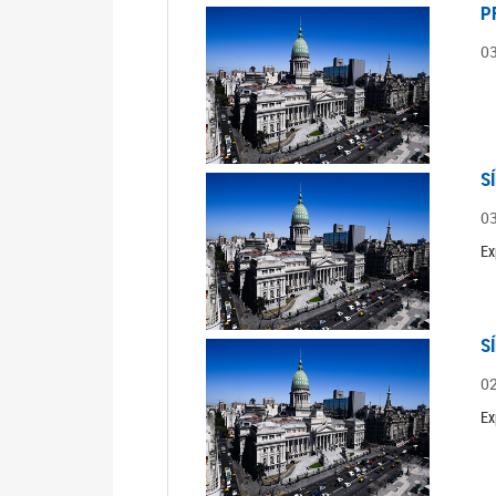
P
0
S
0
Ex
S
0
Ex