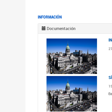
INFORMACIÓN
Documentación
I
2
S
1
Ex