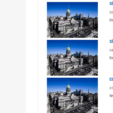
S
0
Ex
S
0
Ex
C
0
Se