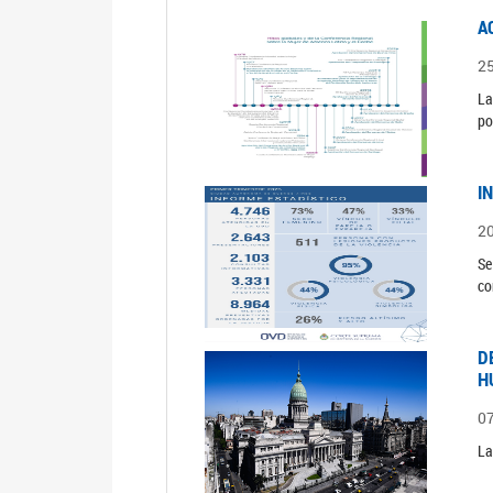
A
2
La
po
I
2
Se
co
D
H
0
La