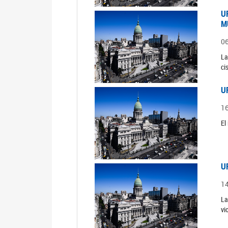
U
M
0
La
ci
U
1
El
U
1
La
vi