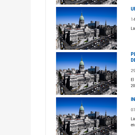
U
1
La
P
D
2
El
20
I
0
La
en