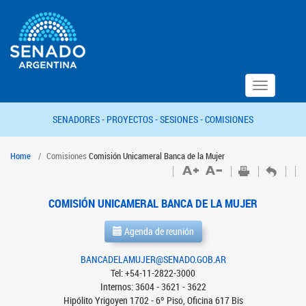
Toggle
navigation
SENADORES -
PROYECTOS -
SESIONES -
COMISIONES
Home
Comisiones
Comisión Unicameral Banca de la Mujer
COMISIÓN UNICAMERAL BANCA DE LA MUJER
Agenda de reunión
BANCADELAMUJER@SENADO.GOB.AR
Tel: +54-11-2822-3000
Internos: 3604 - 3621 - 3622
Hipólito Yrigoyen 1702 - 6º Piso, Oficina 617 Bis