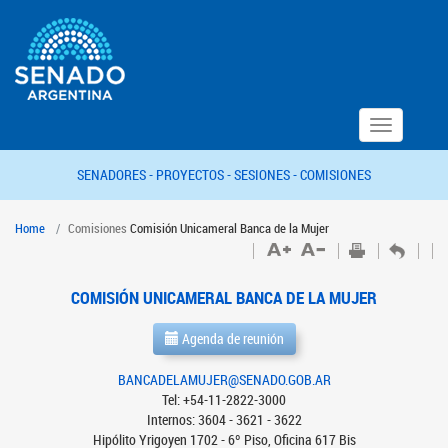
Toggle
navigation
SENADORES -
PROYECTOS -
SESIONES -
COMISIONES
Home
Comisiones
Comisión Unicameral Banca de la Mujer
COMISIÓN UNICAMERAL BANCA DE LA MUJER
Agenda de reunión
BANCADELAMUJER@SENADO.GOB.AR
Tel: +54-11-2822-3000
Internos: 3604 - 3621 - 3622
Hipólito Yrigoyen 1702 - 6º Piso, Oficina 617 Bis