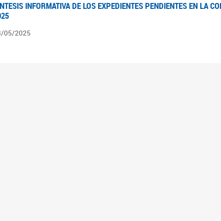
ÍNTESIS INFORMATIVA DE LOS EXPEDIENTES PENDIENTES EN LA COM
025
3/05/2025
ÍNTESIS INFORMATIVA DE LOS EXPEDIENTES PENDIENTES EN LA COM
025
1/05/2025
VANCES LEGISLATIVOS EN TEMÁTICAS DE GÉNERO A 2023
2/05/2025