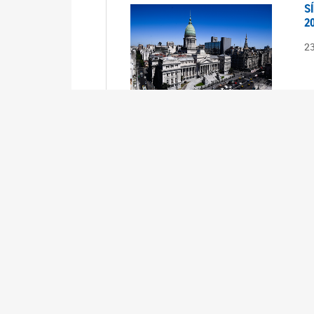
S
2
2
S
2
2
A
1