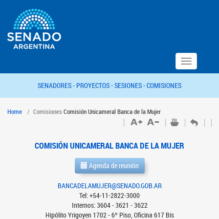
Toggle
navigation
SENADORES -
PROYECTOS -
SESIONES -
COMISIONES
Home
Comisiones
Comisión Unicameral Banca de la Mujer
COMISIÓN UNICAMERAL BANCA DE LA MUJER
Agenda de reunión
BANCADELAMUJER@SENADO.GOB.AR
Tel: +54-11-2822-3000
Internos: 3604 - 3621 - 3622
Hipólito Yrigoyen 1702 - 6º Piso, Oficina 617 Bis