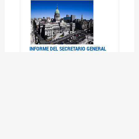
INFORME DEL SECRETARIO GENERAL
DE ONU SOBRE ACCESO A LA
JUSTICIA PARA MUJERES Y NIÑAS
12/06/2026
Durante el 70 período de sesiones de la
Comisión de la Condición Jurídica y Social de la
Mujer, el Secretario General de las Naciones
Unidas presentó el Informe "Garantizar y
fortalecer el acceso a la justicia para todas las
mujeres y las niñas".