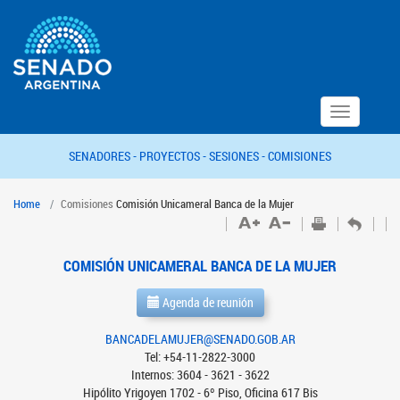
Toggle
navigation
SENADORES -
PROYECTOS -
SESIONES -
COMISIONES
Home
Comisiones
Comisión Unicameral Banca de la Mujer
COMISIÓN UNICAMERAL BANCA DE LA MUJER
Agenda de reunión
BANCADELAMUJER@SENADO.GOB.AR
Tel: +54-11-2822-3000
Internos: 3604 - 3621 - 3622
Hipólito Yrigoyen 1702 - 6º Piso, Oficina 617 Bis