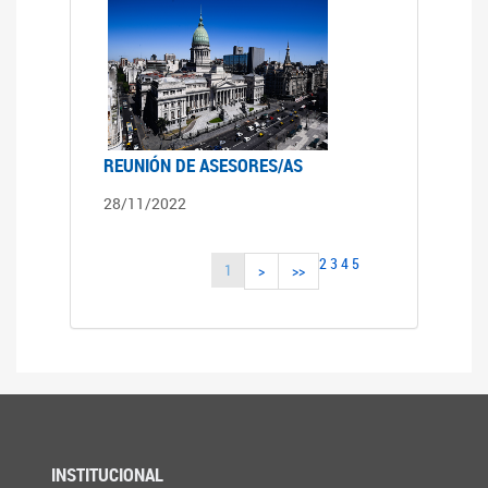
REUNIÓN DE ASESORES/AS
28/11/2022
2
3
4
5
1
>
>>
INSTITUCIONAL