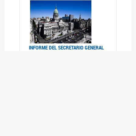
INFORME DEL SECRETARIO GENERAL
DE ONU SOBRE ACCESO A LA
JUSTICIA PARA MUJERES Y NIÑAS
12/06/2026
Durante el 70 período de sesiones de la
Comisión de la Condición Jurídica y Social de la
Mujer, el Secretario General de las Naciones
Unidas presentó el Informe "Garantizar y
fortalecer el acceso a la justicia para todas las
mujeres y las niñas".