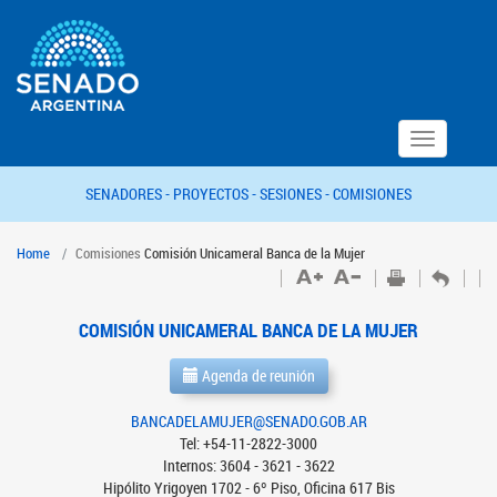
Toggle
navigation
SENADORES -
PROYECTOS -
SESIONES -
COMISIONES
Home
Comisiones
Comisión Unicameral Banca de la Mujer
COMISIÓN UNICAMERAL BANCA DE LA MUJER
Agenda de reunión
BANCADELAMUJER@SENADO.GOB.AR
Tel: +54-11-2822-3000
Internos: 3604 - 3621 - 3622
Hipólito Yrigoyen 1702 - 6º Piso, Oficina 617 Bis