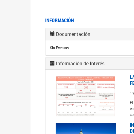
INFORMACIÓN
Documentación
Sin Eventos
Información de Interés
L
F
1
El
en
co
I
D