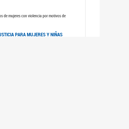
sos de mujeres con violencia por motivos de
USTICIA PARA MUJERES Y NIÑAS
la Mujer, el Secretario General de las Naciones
as mujeres y las niñas".
DICO DE ARGENTINA
a Mujer de Naciones Unidas publicó las
n con los avances en materia de derechos de las