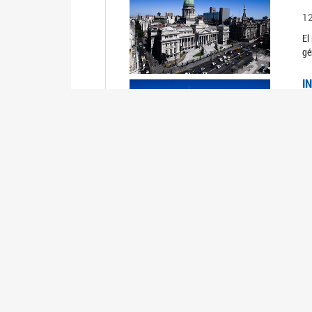
1
El
gé
I
1
Du
Un
C
0
El
Ob
mu
I