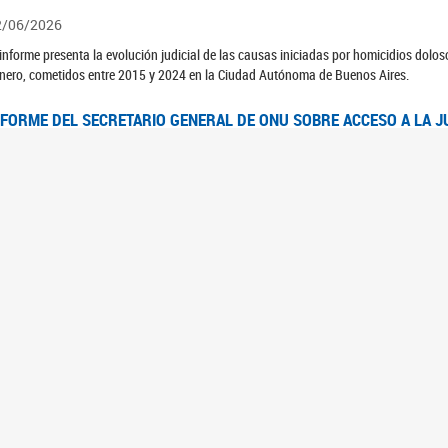
2/06/2026
 informe presenta la evolución judicial de las causas iniciadas por homicidios dolo
nero, cometidos entre 2015 y 2024 en la Ciudad Autónoma de Buenos Aires.
NFORME DEL SECRETARIO GENERAL DE ONU SOBRE ACCESO A LA J
2/06/2026
rante el 70 período de sesiones de la Comisión de la Condición Jurídica y Social de 
idas presentó el Informe "Garantizar y fortalecer el acceso a la justicia para todas l
OMITÉ CEDAW. OBSERVACIONES FINALES AL 8VO. INFORME PERIÓ
3/06/2026
 23 de febrero de 2026, el Comité para la Eliminación de la Discriminación contra l
servaciones Finales al 8vo. Informe Periódico presentado por Argentina, en relació
jeres.
NDEC PRESENTÓ DOSSIER ESTADÍSTICO EN EL MARCO DEL 8M