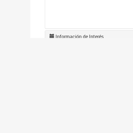
Información de Interés
A
2
La
po
I
2
Se
co