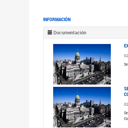
INFORMACIÓN
Documentación
E
0
Se
S
C
0
Se
Co