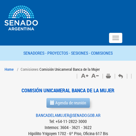
Toggle
navigation
SENADORES -
PROYECTOS -
SESIONES -
COMISIONES
Home
Comisiones
Comisión Unicameral Banca de la Mujer
COMISIÓN UNICAMERAL BANCA DE LA MUJER
Agenda de reunión
BANCADELAMUJER@SENADO.GOB.AR
Tel: +54-11-2822-3000
Internos: 3604 - 3621 - 3622
Hipólito Yrigoyen 1702 - 6º Piso, Oficina 617 Bis