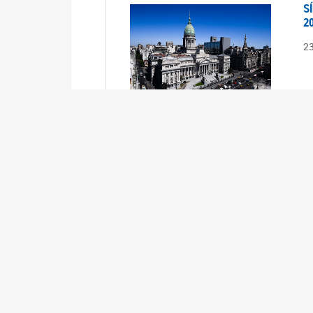
S
2
2
S
2
2
A
1