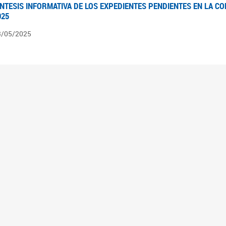
ÍNTESIS INFORMATIVA DE LOS EXPEDIENTES PENDIENTES EN LA COM
025
3/05/2025
ÍNTESIS INFORMATIVA DE LOS EXPEDIENTES PENDIENTES EN LA COM
025
1/05/2025
VANCES LEGISLATIVOS EN TEMÁTICAS DE GÉNERO A 2023
2/05/2025