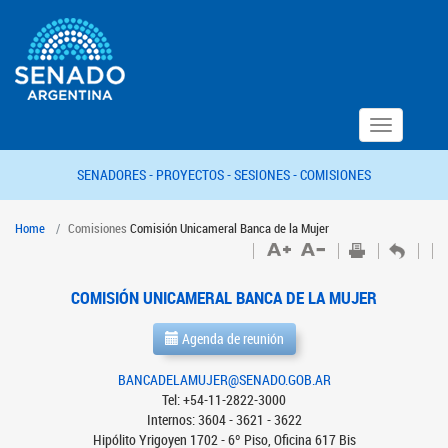
Toggle
navigation
SENADORES -
PROYECTOS -
SESIONES -
COMISIONES
Home
Comisiones
Comisión Unicameral Banca de la Mujer
COMISIÓN UNICAMERAL BANCA DE LA MUJER
Agenda de reunión
BANCADELAMUJER@SENADO.GOB.AR
Tel: +54-11-2822-3000
Internos: 3604 - 3621 - 3622
Hipólito Yrigoyen 1702 - 6º Piso, Oficina 617 Bis