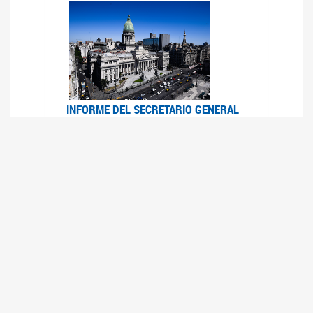
INFORME DEL SECRETARIO GENERAL
DE ONU SOBRE ACCESO A LA
JUSTICIA PARA MUJERES Y NIÑAS
12/06/2026
Durante el 70 período de sesiones de la
Comisión de la Condición Jurídica y Social de la
Mujer, el Secretario General de las Naciones
Unidas presentó el Informe "Garantizar y
fortalecer el acceso a la justicia para todas las
mujeres y las niñas".