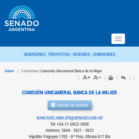
Toggle
navigation
SENADORES -
PROYECTOS -
SESIONES -
COMISIONES
Home
Comisiones
Comisión Unicameral Banca de la Mujer
COMISIÓN UNICAMERAL BANCA DE LA MUJER
Agenda de reunión
BANCADELAMUJER@SENADO.GOB.AR
Tel: +54-11-2822-3000
Internos: 3604 - 3621 - 3622
Hipólito Yrigoyen 1702 - 6º Piso, Oficina 617 Bis