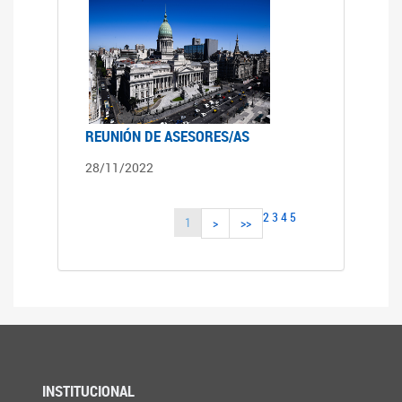
REUNIÓN DE ASESORES/AS
28/11/2022
2
3
4
5
1
>
>>
INSTITUCIONAL