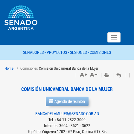
Toggle
navigation
SENADORES -
PROYECTOS -
SESIONES -
COMISIONES
Home
Comisiones
Comisión Unicameral Banca de la Mujer
COMISIÓN UNICAMERAL BANCA DE LA MUJER
Agenda de reunión
BANCADELAMUJER@SENADO.GOB.AR
Tel: +54-11-2822-3000
Internos: 3604 - 3621 - 3622
Hipólito Yrigoyen 1702 - 6º Piso, Oficina 617 Bis