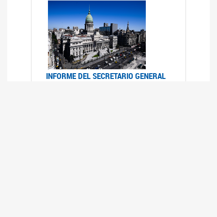
INFORME DEL SECRETARIO GENERAL
DE ONU SOBRE ACCESO A LA
JUSTICIA PARA MUJERES Y NIÑAS
12/06/2026
Durante el 70 período de sesiones de la
Comisión de la Condición Jurídica y Social de la
Mujer, el Secretario General de las Naciones
Unidas presentó el Informe "Garantizar y
fortalecer el acceso a la justicia para todas las
mujeres y las niñas".