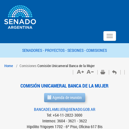
Toggle
navigation
SENADORES -
PROYECTOS -
SESIONES -
COMISIONES
Home
Comisiones
Comisión Unicameral Banca de la Mujer
COMISIÓN UNICAMERAL BANCA DE LA MUJER
Agenda de reunión
BANCADELAMUJER@SENADO.GOB.AR
Tel: +54-11-2822-3000
Internos: 3604 - 3621 - 3622
Hipólito Yrigoyen 1702 - 6º Piso, Oficina 617 Bis