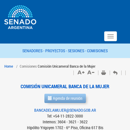
Toggle
navigation
SENADORES -
PROYECTOS -
SESIONES -
COMISIONES
Home
Comisiones
Comisión Unicameral Banca de la Mujer
COMISIÓN UNICAMERAL BANCA DE LA MUJER
Agenda de reunión
BANCADELAMUJER@SENADO.GOB.AR
Tel: +54-11-2822-3000
Internos: 3604 - 3621 - 3622
Hipólito Yrigoyen 1702 - 6º Piso, Oficina 617 Bis