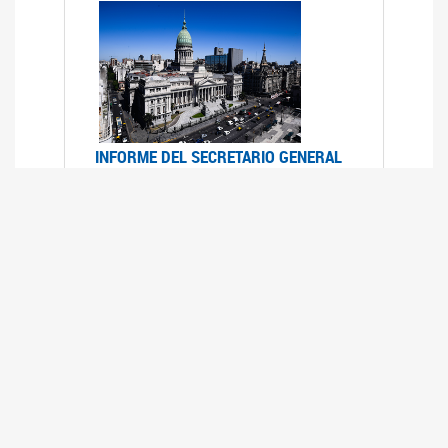
INFORME DEL SECRETARIO GENERAL
DE ONU SOBRE ACCESO A LA
JUSTICIA PARA MUJERES Y NIÑAS
12/06/2026
Durante el 70 período de sesiones de la
Comisión de la Condición Jurídica y Social de la
Mujer, el Secretario General de las Naciones
Unidas presentó el Informe "Garantizar y
fortalecer el acceso a la justicia para todas las
mujeres y las niñas".