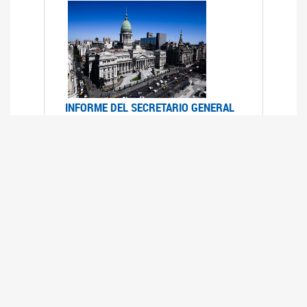
INFORME DEL SECRETARIO GENERAL
DE ONU SOBRE ACCESO A LA
JUSTICIA PARA MUJERES Y NIÑAS
12/06/2026
Durante el 70 período de sesiones de la
Comisión de la Condición Jurídica y Social de la
Mujer, el Secretario General de las Naciones
Unidas presentó el Informe "Garantizar y
fortalecer el acceso a la justicia para todas las
mujeres y las niñas".