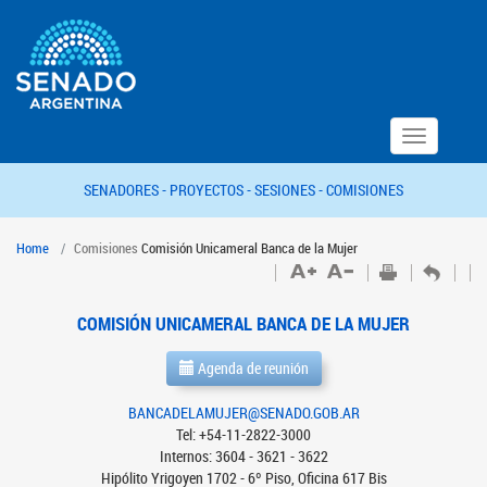
Toggle
navigation
SENADORES -
PROYECTOS -
SESIONES -
COMISIONES
Home
Comisiones
Comisión Unicameral Banca de la Mujer
COMISIÓN UNICAMERAL BANCA DE LA MUJER
Agenda de reunión
BANCADELAMUJER@SENADO.GOB.AR
Tel: +54-11-2822-3000
Internos: 3604 - 3621 - 3622
Hipólito Yrigoyen 1702 - 6º Piso, Oficina 617 Bis