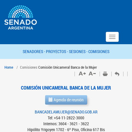
Toggle
navigation
SENADORES -
PROYECTOS -
SESIONES -
COMISIONES
Home
Comisiones
Comisión Unicameral Banca de la Mujer
COMISIÓN UNICAMERAL BANCA DE LA MUJER
Agenda de reunión
BANCADELAMUJER@SENADO.GOB.AR
Tel: +54-11-2822-3000
Internos: 3604 - 3621 - 3622
Hipólito Yrigoyen 1702 - 6º Piso, Oficina 617 Bis