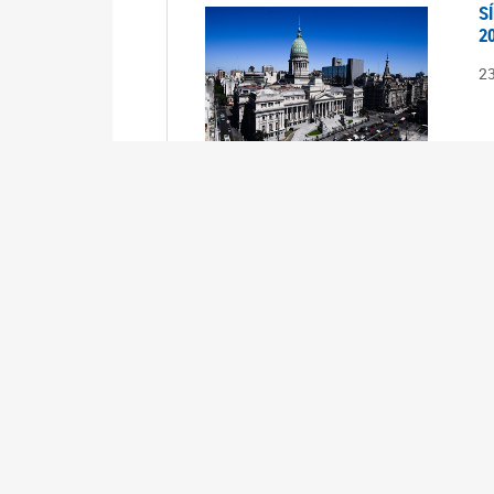
S
2
2
S
2
2
A
1