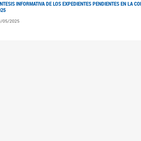
ÍNTESIS INFORMATIVA DE LOS EXPEDIENTES PENDIENTES EN LA COM
025
3/05/2025
ÍNTESIS INFORMATIVA DE LOS EXPEDIENTES PENDIENTES EN LA COM
025
1/05/2025
VANCES LEGISLATIVOS EN TEMÁTICAS DE GÉNERO A 2023
2/05/2025