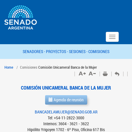
Toggle
navigation
SENADORES -
PROYECTOS -
SESIONES -
COMISIONES
Home
Comisiones
Comisión Unicameral Banca de la Mujer
COMISIÓN UNICAMERAL BANCA DE LA MUJER
Agenda de reunión
BANCADELAMUJER@SENADO.GOB.AR
Tel: +54-11-2822-3000
Internos: 3604 - 3621 - 3622
Hipólito Yrigoyen 1702 - 6º Piso, Oficina 617 Bis