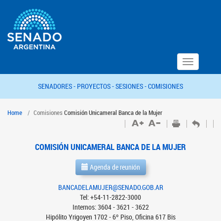
Toggle
navigation
SENADORES -
PROYECTOS -
SESIONES -
COMISIONES
Home
Comisiones
Comisión Unicameral Banca de la Mujer
COMISIÓN UNICAMERAL BANCA DE LA MUJER
Agenda de reunión
BANCADELAMUJER@SENADO.GOB.AR
Tel: +54-11-2822-3000
Internos: 3604 - 3621 - 3622
Hipólito Yrigoyen 1702 - 6º Piso, Oficina 617 Bis