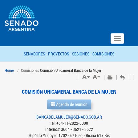
Toggle
navigation
SENADORES -
PROYECTOS -
SESIONES -
COMISIONES
Home
Comisiones
Comisión Unicameral Banca de la Mujer
COMISIÓN UNICAMERAL BANCA DE LA MUJER
Agenda de reunión
BANCADELAMUJER@SENADO.GOB.AR
Tel: +54-11-2822-3000
Internos: 3604 - 3621 - 3622
Hipólito Yrigoyen 1702 - 6º Piso, Oficina 617 Bis