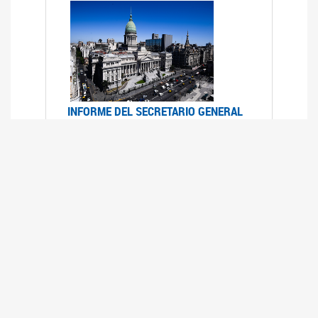
INFORME DEL SECRETARIO GENERAL
DE ONU SOBRE ACCESO A LA
JUSTICIA PARA MUJERES Y NIÑAS
12/06/2026
Durante el 70 período de sesiones de la
Comisión de la Condición Jurídica y Social de la
Mujer, el Secretario General de las Naciones
Unidas presentó el Informe "Garantizar y
fortalecer el acceso a la justicia para todas las
mujeres y las niñas".