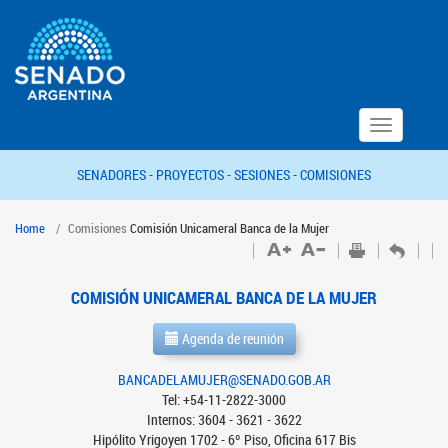
Toggle
navigation
SENADORES -
PROYECTOS -
SESIONES -
COMISIONES
Home
Comisiones
Comisión Unicameral Banca de la Mujer
COMISIÓN UNICAMERAL BANCA DE LA MUJER
Agenda de reunión
BANCADELAMUJER@SENADO.GOB.AR
Tel: +54-11-2822-3000
Internos: 3604 - 3621 - 3622
Hipólito Yrigoyen 1702 - 6º Piso, Oficina 617 Bis