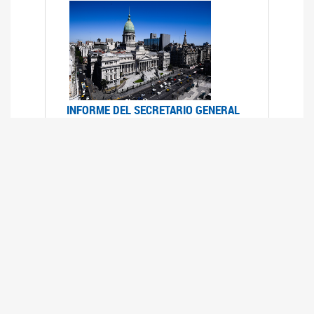
INFORME DEL SECRETARIO GENERAL
DE ONU SOBRE ACCESO A LA
JUSTICIA PARA MUJERES Y NIÑAS
12/06/2026
Durante el 70 período de sesiones de la
Comisión de la Condición Jurídica y Social de la
Mujer, el Secretario General de las Naciones
Unidas presentó el Informe "Garantizar y
fortalecer el acceso a la justicia para todas las
mujeres y las niñas".