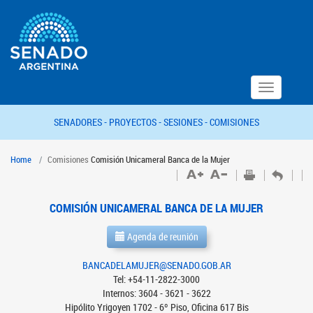
Toggle
navigation
SENADORES -
PROYECTOS -
SESIONES -
COMISIONES
Home
Comisiones
Comisión Unicameral Banca de la Mujer
COMISIÓN UNICAMERAL BANCA DE LA MUJER
Agenda de reunión
BANCADELAMUJER@SENADO.GOB.AR
Tel: +54-11-2822-3000
Internos: 3604 - 3621 - 3622
Hipólito Yrigoyen 1702 - 6º Piso, Oficina 617 Bis