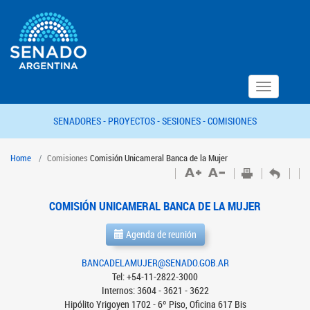
Toggle
navigation
SENADORES -
PROYECTOS -
SESIONES -
COMISIONES
Home
Comisiones
Comisión Unicameral Banca de la Mujer
COMISIÓN UNICAMERAL BANCA DE LA MUJER
Agenda de reunión
BANCADELAMUJER@SENADO.GOB.AR
Tel: +54-11-2822-3000
Internos: 3604 - 3621 - 3622
Hipólito Yrigoyen 1702 - 6º Piso, Oficina 617 Bis