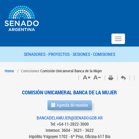
Toggle
navigation
SENADORES -
PROYECTOS -
SESIONES -
COMISIONES
Home
Comisiones
Comisión Unicameral Banca de la Mujer
COMISIÓN UNICAMERAL BANCA DE LA MUJER
Agenda de reunión
BANCADELAMUJER@SENADO.GOB.AR
Tel: +54-11-2822-3000
Internos: 3604 - 3621 - 3622
Hipólito Yrigoyen 1702 - 6º Piso, Oficina 617 Bis