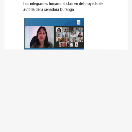
Los integrantes firmaron dictamen del proyecto de
autoría de la senadora Durango.
DICTAMEN PROYECTO DE LEY SOBRE
DERECHOS HUMANOS DE LAS PERSONAS
EN SITUACIÓN DE CALLE Y FAMILIAS SIN
TECHO
03/12/2021
En el plenario de las comisiones de Legislación
General y Derechos y Garantías se puso a
consideración el proyecto de ley con sanción de la
Cámara de Diputados.