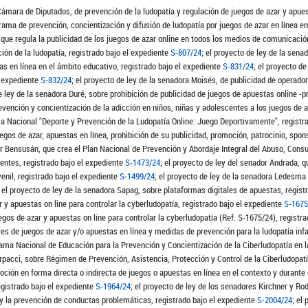
Cámara de Diputados, de prevención de la ludopatía y regulación de juegos de azar y apues
ama de prevención, concientización y difusión de ludopatía por juegos de azar en línea en
, que regula la publicidad de los juegos de azar online en todos los medios de comunicació
ión de la ludopatía, registrado bajo el expediente
S-807/24
; el proyecto de ley de la sen
s en línea en el ámbito educativo, registrado bajo el expediente
S-831/24
; el proyecto d
l expediente
S-832/24
; el proyecto de ley de la senadora Moisés, de publicidad de operad
de ley de la senadora Duré, sobre prohibición de publicidad de juegos de apuestas online -p
revención y concientización de la adicción en niños, niñas y adolescentes a los juegos de 
ma Nacional "Deporte y Prevención de la Ludopatía Online: Juego Deportivamente", registr
gos de azar, apuestas en línea, prohibición de su publicidad, promoción, patrocinio, spons
dor Bensusán, que crea el Plan Nacional de Prevención y Abordaje Integral del Abuso, Co
entes, registrado bajo el expediente
S-1473/24
; el proyecto de ley del senador Andrada, 
enil, registrado bajo el expediente
S-1499/24
; el proyecto de ley de la senadora Ledesma
; el proyecto de ley de la senadora Sapag, sobre plataformas digitales de apuestas, regist
r y apuestas on line para controlar la cyberludopatía, registrado bajo el expediente
S-1675
uegos de azar y apuestas on line para controlar la cyberludopatía (Ref. S-1675/24), registr
es de juegos de azar y/o apuestas en línea y medidas de prevención para la ludopatía infa
rama Nacional de Educación para la Prevención y Concientización de la Ciberludopatía en l
orpacci, sobre Régimen de Prevención, Asistencia, Protección y Control de la Ciberludopatí
moción en forma directa o indirecta de juegos o apuestas en línea en el contexto y durante
registrado bajo el expediente
S-1964/24
; el proyecto de ley de los senadores Kirchner y Ro
 y la prevención de conductas problemáticas, registrado bajo el expediente
S-2004/24
; el