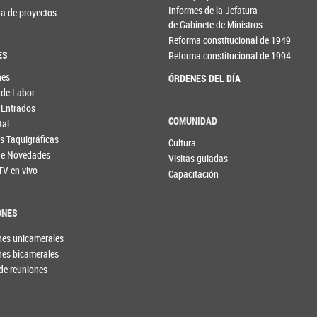
Informes de la Jefatura
a de proyectos
de Gabinete de Ministros
Reforma constitucional de 1949
ES
Reforma constitucional de 1994
nes
ÓRDENES DEL DÍA
 de Labor
 Entrados
COMUNIDAD
tal
s Taquigráficas
Cultura
 de Novedades
Visitas guiadas
TV en vivo
Capacitación
ONES
nes unicamerales
nes bicamerales
de reuniones