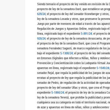
Siendo temario el proyecto de ley venido en revisión de la 
proyecto de ley de la senadora Duré, que establece un progr
629/24
; el proyecto de ley del senador Kroneberger y otros
ley de la senadora Losada y otros, que promueve la prevenc
Juego por parte de menores de edad a través de las apuesta
Regulación de Juegos y Apuestas Online, registrado bajo e
línea, registrado bajo el expediente
S-891/24
; el proyecto 
920/24
; el proyecto de ley de la senadora Arrascaeta, de p
el proyecto de ley de la senadora Duré, que crea el Progra
senadora Fernández Sagasti, de marco regulatorio de los jue
bajo el expediente
S-1300/24
; el proyecto de ley del sena
en Entornos Digitales que Afecten a Niñas, Niños y Adolesc
Prevención y Concientización sobre la Ludopatía Virtual Juv
apuestas en línea, registrado bajo el expediente
S-1545/24
senador Rejal, que regula la publicidad de los juegos de aza
erratas al proyecto de ley que regula la publicidad de los j
senador de Pedro, de regulación de la actividad de operador
proyecto de ley del senador Uñac y otros, que crea el Prog
expediente
S-1860/24
; el proyecto de ley de la senadora C
ley de la senadora Terenzi, que prohíbe la publicidad y pro
cualquiera sea su categoría en todo el territorio nacional, 
de azar y apuestas en línea de niñas, niños y adolescentes