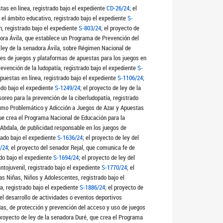
tas en línea, registrado bajo el expediente
CD-26/24
; el
 el ámbito educativo, registrado bajo el expediente
S-
n, registrado bajo el expediente
S-803/24
; el proyecto de
adora Ávila, que establece un Programa de Prevención del
e ley de la senadora Ávila, sobre Régimen Nacional de
ores de juegos y plataformas de apuestas para los juegos en
revención de la ludopatía, registrado bajo el expediente
S-
apuestas en línea, registrado bajo el expediente
S-1106/24
;
ado bajo el expediente
S-1249/24
; el proyecto de ley de la
oreo para la prevención de la ciberludopatía, registrado
nsumo Problemático y Adicción a Juegos de Azar y Apuestas
que crea el Programa Nacional de Educación para la
 Abdala, de publicidad responsable en los juegos de
rado bajo el expediente
S-1636/24
; el proyecto de ley del
/24
; el proyecto del senador Rejal, que comunica fe de
ado bajo el expediente
S-1694/24
; el proyecto de ley del
ntojuvenil, registrado bajo el expediente
S-1770/24
; el
as Niñas, Niños y Adolescentes, registrado bajo el
a, registrado bajo el expediente
S-1886/24
; el proyecto de
 el desarrollo de actividades o eventos deportivos
das, de protección y prevención del acceso y uso de juegos
 proyecto de ley de la senadora Duré, que crea el Programa