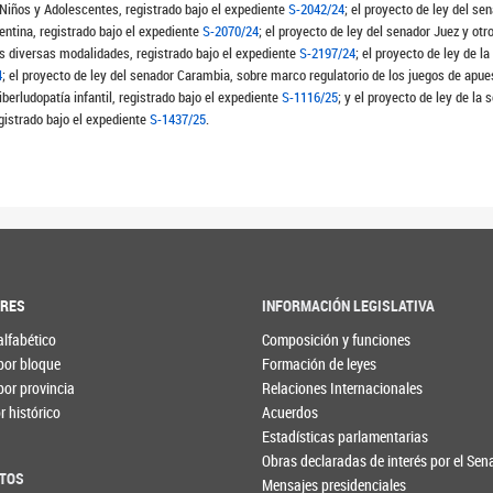
Niños y Adolescentes, registrado bajo el expediente
S-2042/24
; el proyecto de ley del s
gentina, registrado bajo el expediente
S-2070/24
; el proyecto de ley del senador Juez y otr
sus diversas modalidades, registrado bajo el expediente
S-2197/24
; el proyecto de ley de l
4
; el proyecto de ley del senador Carambia, sobre marco regulatorio de los juegos de apuest
berludopatía infantil, registrado bajo el expediente
S-1116/25
; y el proyecto de ley de la
gistrado bajo el expediente
S-1437/25
.
ORES
INFORMACIÓN LEGISLATIVA
alfabético
Composición y funciones
por bloque
Formación de leyes
por provincia
Relaciones Internacionales
 histórico
Acuerdos
Estadísticas parlamentarias
Obras declaradas de interés por el Se
TOS
Mensajes presidenciales