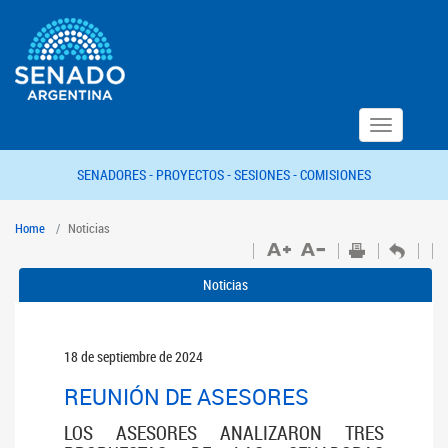
Toggle
navigation
SENADORES -
PROYECTOS -
SESIONES -
COMISIONES
Home
Noticias
Noticias
18 de septiembre de 2024
REUNIÓN DE ASESORES
LOS ASESORES ANALIZARON TRES