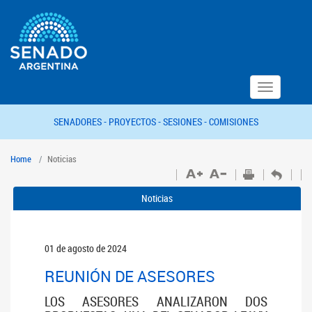
Toggle
navigation
SENADORES -
PROYECTOS -
SESIONES -
COMISIONES
Home
Noticias
Noticias
01 de agosto de 2024
REUNIÓN DE ASESORES
LOS ASESORES ANALIZARON DOS