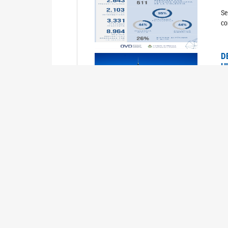
Se
co
D
H
0
La
U
M
0
La
ci
U
1