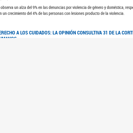
 observa un alza del 9% en las denuncias por violencia de género y doméstica, respe
n un crecimiento del 4% de las personas con lesiones producto de la violencia.
ERECHO A LOS CUIDADOS: LA OPINIÓN CONSULTIVA 31 DE LA COR
UMANOS
7/08/2025
 Corte IDH se pronunció sobre el derecho a los cuidados por pedido del Estado arg
FEM - RELEVAMIENTO DEL ESTADO DE LAS INVESTIGACIONES JUDI
UJERES CIS, MUJERES TRANS Y TRAVESTIS EN LA CIUDAD AUTÓN
6/06/2023
 UFEM presenta un estudio anual sobre el estado y la evolución de las investigacion
s, mujeres trans y travestis
FEM - INFORME RELEVAMIENTO DE FUENTES SECUNDARIAS DE DAT
6/05/2023