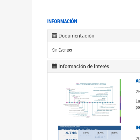
INFORMACIÓN
Documentación
Sin Eventos
Información de Interés
A
2
La
po
I
2