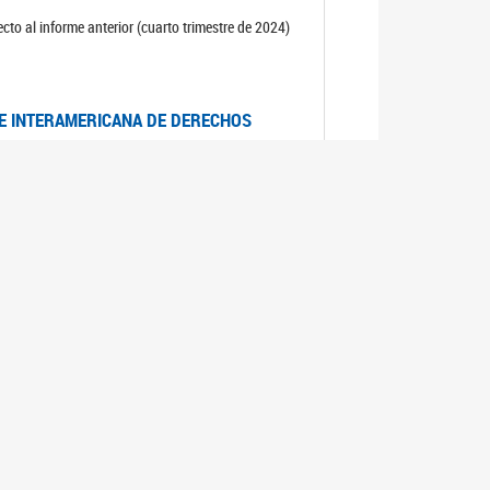
cto al informe anterior (cuarto trimestre de 2024)
TE INTERAMERICANA DE DERECHOS
entino
CIALES POR MUERTES VIOLENTAS DE
OMA DE BUENOS AIRES
es judiciales por muertes violentas de mujeres
OS SOBRE VIOLENCIA SEXUAL