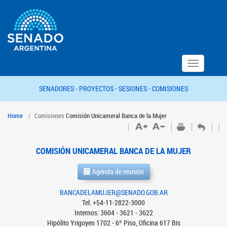
Toggle
navigation
SENADORES -
PROYECTOS -
SESIONES -
COMISIONES
Home
Comisiones
Comisión Unicameral Banca de la Mujer
COMISIÓN UNICAMERAL BANCA DE LA MUJER
Agenda de reunión
BANCADELAMUJER@SENADO.GOB.AR
Tel: +54-11-2822-3000
Internos: 3604 - 3621 - 3622
Hipólito Yrigoyen 1702 - 6º Piso, Oficina 617 Bis