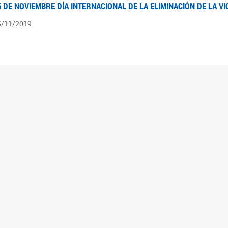
5 DE NOVIEMBRE DÍA INTERNACIONAL DE LA ELIMINACIÓN DE LA V
5/11/2019
3 DE SEPTIEMBRE DÍA NACIONAL DE LOS DERECHOS POLÍTICOS DE
3/09/2019
ECORRIDO PARLAMENTARIO DE LEYES VIGENTES
0/04/2019
 los organigramas encontraran el recorrido resumido del camino parlamentario que 
mara de Senadores hasta su promulgación como Ley, podrán ver en particular lo rea
mbién por las comisiones intervinientes