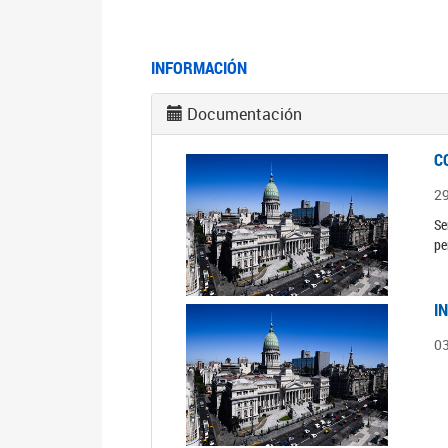
INFORMACIÓN
Documentación
C
2
Se
pe
I
0