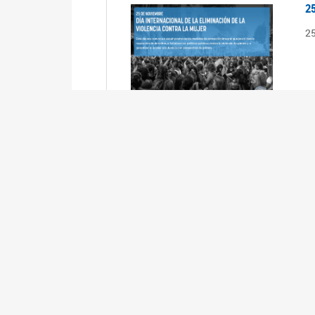
2
2
2
2
R
3
En
Cá
ta