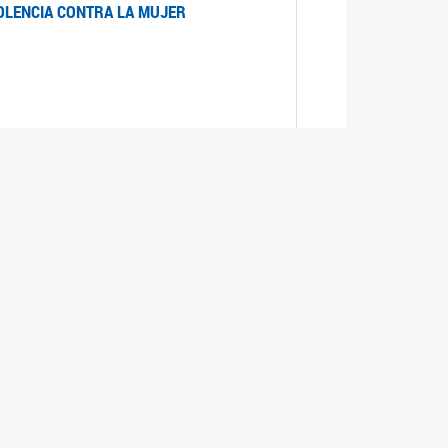
IOLENCIA CONTRA LA MUJER
 LA MUJER
realizó cada expediente desde su ingreso a la
lizado la comisión Banca de la Mujer y así