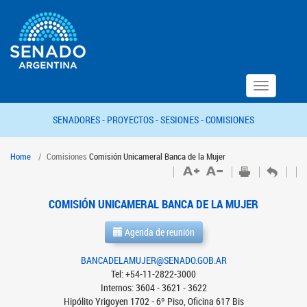
Toggle
navigation
SENADORES -
PROYECTOS -
SESIONES -
COMISIONES
Home
Comisiones
Comisión Unicameral Banca de la Mujer
COMISIÓN UNICAMERAL BANCA DE LA MUJER
Agenda de reunión
BANCADELAMUJER@SENADO.GOB.AR
Tel: +54-11-2822-3000
Internos: 3604 - 3621 - 3622
Hipólito Yrigoyen 1702 - 6º Piso, Oficina 617 Bis