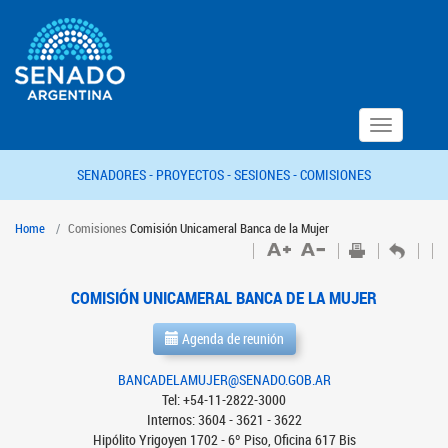
Toggle
navigation
SENADORES -
PROYECTOS -
SESIONES -
COMISIONES
Home
Comisiones
Comisión Unicameral Banca de la Mujer
COMISIÓN UNICAMERAL BANCA DE LA MUJER
Agenda de reunión
BANCADELAMUJER@SENADO.GOB.AR
Tel: +54-11-2822-3000
Internos: 3604 - 3621 - 3622
Hipólito Yrigoyen 1702 - 6º Piso, Oficina 617 Bis