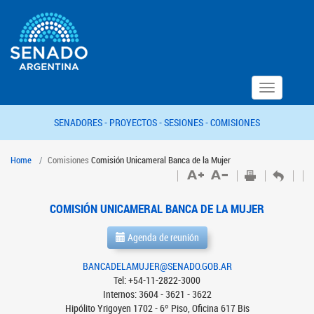
Toggle
navigation
SENADORES -
PROYECTOS -
SESIONES -
COMISIONES
Home
Comisiones
Comisión Unicameral Banca de la Mujer
COMISIÓN UNICAMERAL BANCA DE LA MUJER
Agenda de reunión
BANCADELAMUJER@SENADO.GOB.AR
Tel: +54-11-2822-3000
Internos: 3604 - 3621 - 3622
Hipólito Yrigoyen 1702 - 6º Piso, Oficina 617 Bis