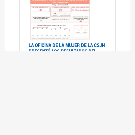
LA OFICINA DE LA MUJER DE LA CSJN
PRESENTÓ LOS RESULTADOS DEL
REGISTRO NACIONAL DE FEMICIDIOS
DE LA JUSTICIA ARGENTINA 2025
17/07/2026
El Registro Nacional de Femicidios de la
Justicia Argentina (RNFJA) identifica y analiza
las 204 causas judiciales iniciadas en 2025, en
las que se investigan los presuntos femicidios
de 200 mujeres cis, trans y travestis. Los datos
se encuentran disponibles para su consulta a
través de una nueva he