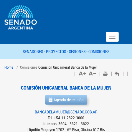
Toggle
navigation
SENADORES -
PROYECTOS -
SESIONES -
COMISIONES
Home
Comisiones
Comisión Unicameral Banca de la Mujer
COMISIÓN UNICAMERAL BANCA DE LA MUJER
Agenda de reunión
BANCADELAMUJER@SENADO.GOB.AR
Tel: +54-11-2822-3000
Internos: 3604 - 3621 - 3622
Hipólito Yrigoyen 1702 - 6º Piso, Oficina 617 Bis