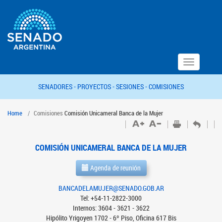
Toggle
navigation
SENADORES -
PROYECTOS -
SESIONES -
COMISIONES
Home
Comisiones
Comisión Unicameral Banca de la Mujer
COMISIÓN UNICAMERAL BANCA DE LA MUJER
Agenda de reunión
BANCADELAMUJER@SENADO.GOB.AR
Tel: +54-11-2822-3000
Internos: 3604 - 3621 - 3622
Hipólito Yrigoyen 1702 - 6º Piso, Oficina 617 Bis