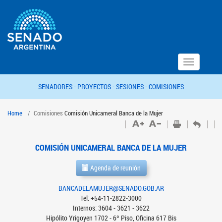
Toggle
navigation
SENADORES -
PROYECTOS -
SESIONES -
COMISIONES
Home
Comisiones
Comisión Unicameral Banca de la Mujer
COMISIÓN UNICAMERAL BANCA DE LA MUJER
Agenda de reunión
BANCADELAMUJER@SENADO.GOB.AR
Tel: +54-11-2822-3000
Internos: 3604 - 3621 - 3622
Hipólito Yrigoyen 1702 - 6º Piso, Oficina 617 Bis