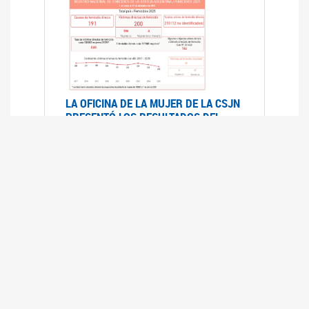
LA OFICINA DE LA MUJER DE LA CSJN
PRESENTÓ LOS RESULTADOS DEL
REGISTRO NACIONAL DE FEMICIDIOS
DE LA JUSTICIA ARGENTINA 2025
17/07/2026
El Registro Nacional de Femicidios de la
Justicia Argentina (RNFJA) identifica y analiza
las 204 causas judiciales iniciadas en 2025, en
las que se investigan los presuntos femicidios
de 200 mujeres cis, trans y travestis. Los datos
se encuentran disponibles para su consulta a
través de una nueva he