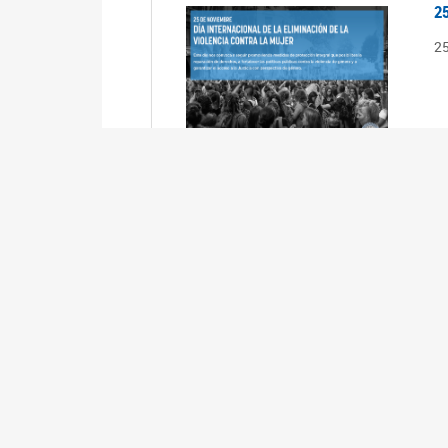
2
2
2
2
R
3
En
Cá
ta