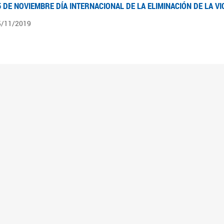
5 DE NOVIEMBRE DÍA INTERNACIONAL DE LA ELIMINACIÓN DE LA V
5/11/2019
3 DE SEPTIEMBRE DÍA NACIONAL DE LOS DERECHOS POLÍTICOS DE
3/09/2019
ECORRIDO PARLAMENTARIO DE LEYES VIGENTES
0/04/2019
 los organigramas encontraran el recorrido resumido del camino parlamentario que 
mara de Senadores hasta su promulgación como Ley, podrán ver en particular lo rea
mbién por las comisiones intervinientes