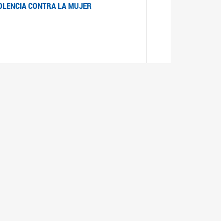
IOLENCIA CONTRA LA MUJER
 LA MUJER
realizó cada expediente desde su ingreso a la
lizado la comisión Banca de la Mujer y así