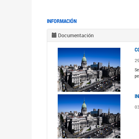
INFORMACIÓN
Documentación
C
2
Se
pe
I
0