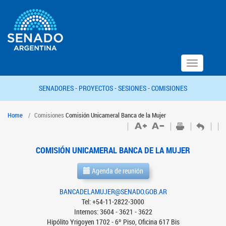
Toggle
navigation
SENADORES -
PROYECTOS -
SESIONES -
COMISIONES
Home
Comisiones
Comisión Unicameral Banca de la Mujer
COMISIÓN UNICAMERAL BANCA DE LA MUJER
Agenda de reunión
BANCADELAMUJER@SENADO.GOB.AR
Tel: +54-11-2822-3000
Internos: 3604 - 3621 - 3622
Hipólito Yrigoyen 1702 - 6º Piso, Oficina 617 Bis