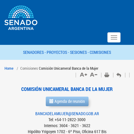
Toggle
navigation
SENADORES -
PROYECTOS -
SESIONES -
COMISIONES
Home
Comisiones
Comisión Unicameral Banca de la Mujer
COMISIÓN UNICAMERAL BANCA DE LA MUJER
Agenda de reunión
BANCADELAMUJER@SENADO.GOB.AR
Tel: +54-11-2822-3000
Internos: 3604 - 3621 - 3622
Hipólito Yrigoyen 1702 - 6º Piso, Oficina 617 Bis