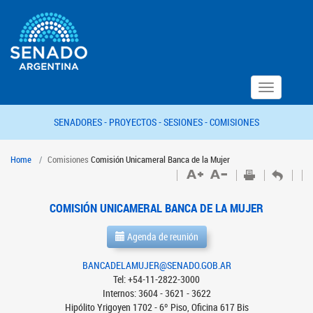
Toggle
navigation
SENADORES -
PROYECTOS -
SESIONES -
COMISIONES
Home
Comisiones
Comisión Unicameral Banca de la Mujer
COMISIÓN UNICAMERAL BANCA DE LA MUJER
Agenda de reunión
BANCADELAMUJER@SENADO.GOB.AR
Tel: +54-11-2822-3000
Internos: 3604 - 3621 - 3622
Hipólito Yrigoyen 1702 - 6º Piso, Oficina 617 Bis