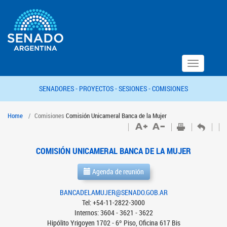
Toggle
navigation
SENADORES -
PROYECTOS -
SESIONES -
COMISIONES
Home
Comisiones
Comisión Unicameral Banca de la Mujer
COMISIÓN UNICAMERAL BANCA DE LA MUJER
Agenda de reunión
BANCADELAMUJER@SENADO.GOB.AR
Tel: +54-11-2822-3000
Internos: 3604 - 3621 - 3622
Hipólito Yrigoyen 1702 - 6º Piso, Oficina 617 Bis