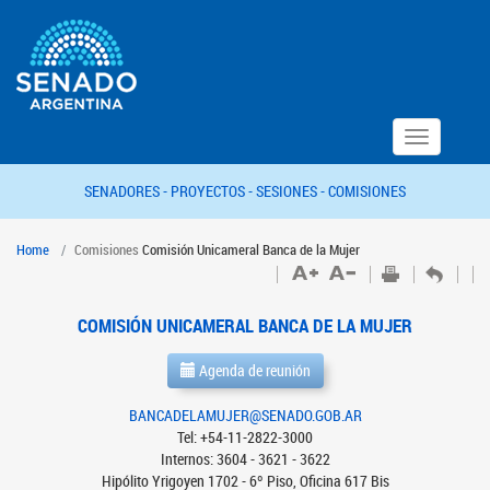
Toggle
navigation
SENADORES -
PROYECTOS -
SESIONES -
COMISIONES
Home
Comisiones
Comisión Unicameral Banca de la Mujer
COMISIÓN UNICAMERAL BANCA DE LA MUJER
Agenda de reunión
BANCADELAMUJER@SENADO.GOB.AR
Tel: +54-11-2822-3000
Internos: 3604 - 3621 - 3622
Hipólito Yrigoyen 1702 - 6º Piso, Oficina 617 Bis