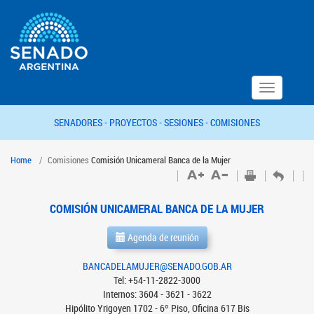
Toggle
navigation
SENADORES -
PROYECTOS -
SESIONES -
COMISIONES
Home
Comisiones
Comisión Unicameral Banca de la Mujer
COMISIÓN UNICAMERAL BANCA DE LA MUJER
Agenda de reunión
BANCADELAMUJER@SENADO.GOB.AR
Tel: +54-11-2822-3000
Internos: 3604 - 3621 - 3622
Hipólito Yrigoyen 1702 - 6º Piso, Oficina 617 Bis