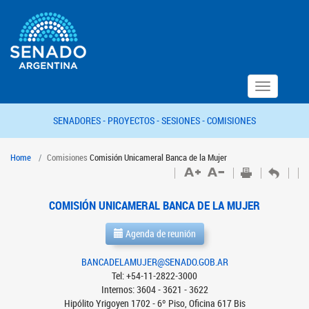
Toggle
navigation
SENADORES -
PROYECTOS -
SESIONES -
COMISIONES
Home
Comisiones
Comisión Unicameral Banca de la Mujer
COMISIÓN UNICAMERAL BANCA DE LA MUJER
Agenda de reunión
BANCADELAMUJER@SENADO.GOB.AR
Tel: +54-11-2822-3000
Internos: 3604 - 3621 - 3622
Hipólito Yrigoyen 1702 - 6º Piso, Oficina 617 Bis