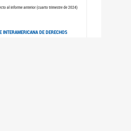
cto al informe anterior (cuarto trimestre de 2024)
TE INTERAMERICANA DE DERECHOS
entino
CIALES POR MUERTES VIOLENTAS DE
OMA DE BUENOS AIRES
es judiciales por muertes violentas de mujeres
OS SOBRE VIOLENCIA SEXUAL