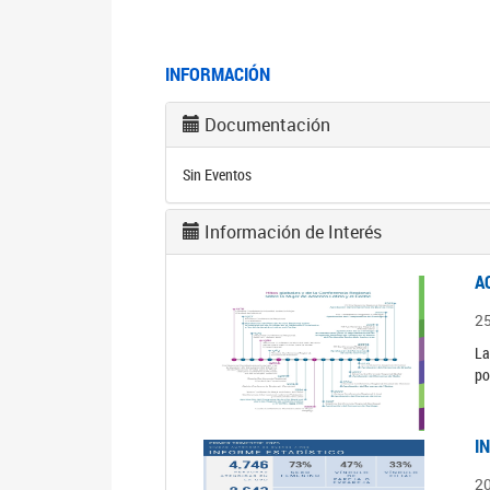
INFORMACIÓN
Documentación
Sin Eventos
Información de Interés
A
2
La
po
I
2