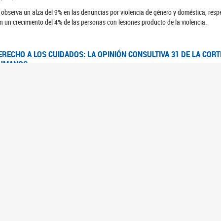
 observa un alza del 9% en las denuncias por violencia de género y doméstica, respe
n un crecimiento del 4% de las personas con lesiones producto de la violencia.
ERECHO A LOS CUIDADOS: LA OPINIÓN CONSULTIVA 31 DE LA COR
UMANOS
7/08/2025
 Corte IDH se pronunció sobre el derecho a los cuidados por pedido del Estado arg
FEM - RELEVAMIENTO DEL ESTADO DE LAS INVESTIGACIONES JUDI
UJERES CIS, MUJERES TRANS Y TRAVESTIS EN LA CIUDAD AUTÓN
6/06/2023
 UFEM presenta un estudio anual sobre el estado y la evolución de las investigacion
s, mujeres trans y travestis
FEM - INFORME RELEVAMIENTO DE FUENTES SECUNDARIAS DE DAT
6/05/2023