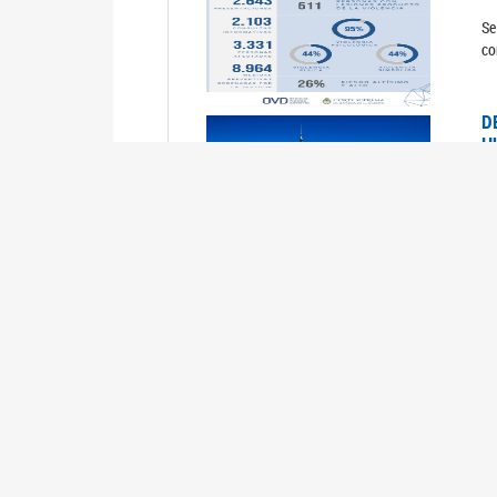
Se
co
D
H
0
La
U
M
0
La
ci
U
1