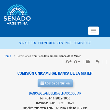
Toggle
navigation
SENADORES -
PROYECTOS -
SESIONES -
COMISIONES
Home
Comisiones
Comisión Unicameral Banca de la Mujer
COMISIÓN UNICAMERAL BANCA DE LA MUJER
Agenda de reunión
BANCADELAMUJER@SENADO.GOB.AR
Tel: +54-11-2822-3000
Internos: 3604 - 3621 - 3622
Hipólito Yrigoyen 1702 - 6º Piso, Oficina 617 Bis