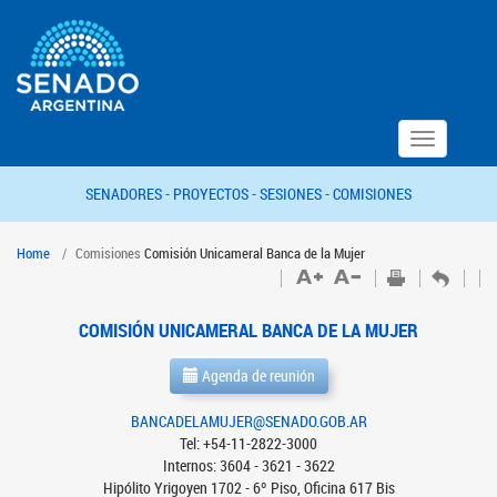
Toggle
navigation
SENADORES -
PROYECTOS -
SESIONES -
COMISIONES
Home
Comisiones
Comisión Unicameral Banca de la Mujer
COMISIÓN UNICAMERAL BANCA DE LA MUJER
Agenda de reunión
BANCADELAMUJER@SENADO.GOB.AR
Tel: +54-11-2822-3000
Internos: 3604 - 3621 - 3622
Hipólito Yrigoyen 1702 - 6º Piso, Oficina 617 Bis