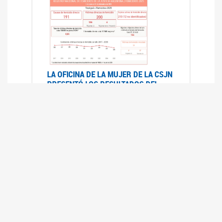
LA OFICINA DE LA MUJER DE LA CSJN
PRESENTÓ LOS RESULTADOS DEL
REGISTRO NACIONAL DE FEMICIDIOS
DE LA JUSTICIA ARGENTINA 2025
17/07/2026
El Registro Nacional de Femicidios de la
Justicia Argentina (RNFJA) identifica y analiza
las 204 causas judiciales iniciadas en 2025, en
las que se investigan los presuntos femicidios
de 200 mujeres cis, trans y travestis. Los datos
se encuentran disponibles para su consulta a
través de una nueva he